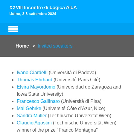
Skip to main content
You are here:
Home
Invited speakers
Ivano Ciardelli
(Università di Padova)
Thomas Ehrhard
(Université Paris Cité)
Elvira Mayordomo
(Universidad de Zaragoza and
Iowa State University)
Francesco Gallinaro
(Università di Pisa)
Mai Gehrke
(Université Côte d’Azur, Nice)
Sandra Müller
(Technische Universität Wien)
Claudio Agostini
(Technische Universität Wien),
winner of the prize "Franco Montagna"